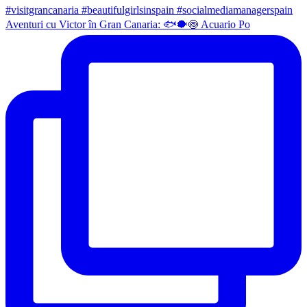
Aventuri cu Victor în Gran Canaria: 🐟🐡🍥 Acuario Po