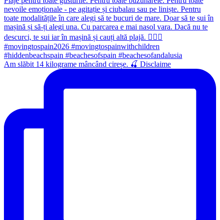
Am slăbit 14 kilograme mâncând cireșe. 🍒 Disclaime