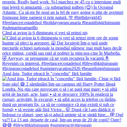
Când ai avion la 6 dimineața și vrei să prinzi niș
Anul ăsta, Tudor pleacă în "concediu" fără familie