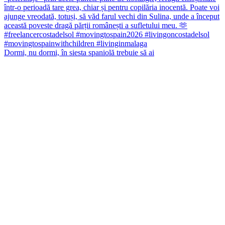
Dormi, nu dormi, în siesta spaniolă trebuie să ai