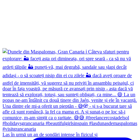
Las în urmă un an de sondări intense în fizicul și