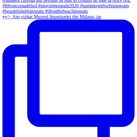
👀✨️ Am vizitat Muzeul Imaginației din Málaga, iar