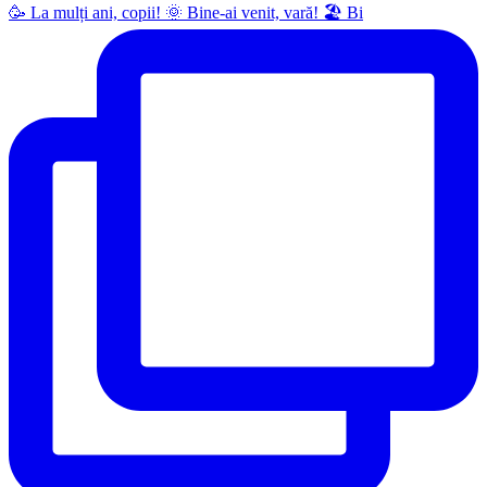
🥳 La mulți ani, copii! 🌞 Bine-ai venit, vară! 🏖 Bi