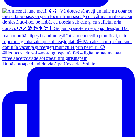
După aproape 4 ani de viață pe Costa del Sol, tot