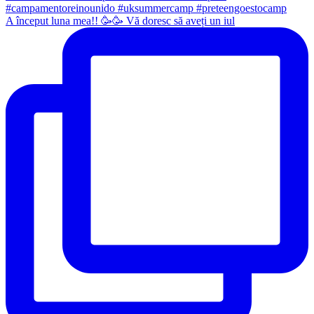
A început luna mea!! 🥳🥳 Vă doresc să aveți un iul