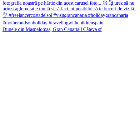
Dunele din Maspalomas, Gran Canaria ℹ️ Câteva sf