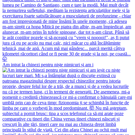
Am intrat la chinezi pentru niște nimicuri și am i