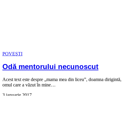
POVEŞTI
Odă mentorului necunoscut
Acest text este despre „mama mea din liceu”, doamna dirigintă,
omul care a văzut în mine…
3 ianuarie 2017
Find me on Instagram
Georgiana Idriceanu