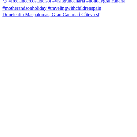
Dunele din Maspalomas, Gran Canaria ℹ️ Câteva sf