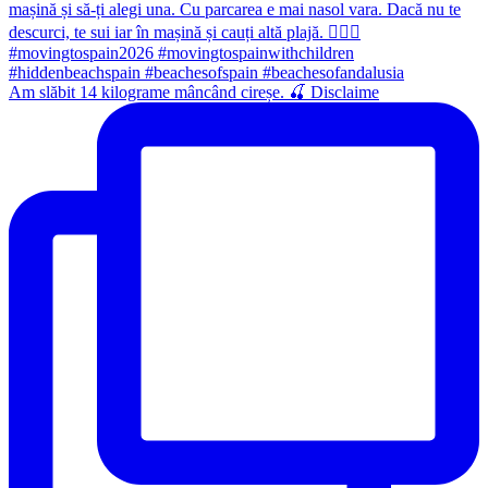
Am slăbit 14 kilograme mâncând cireșe. 🍒 Disclaime