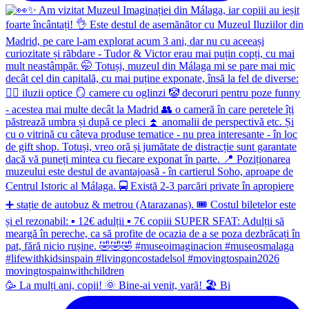
🥳 La mulți ani, copii! 🌞 Bine-ai venit, vară! 🏖 Bi