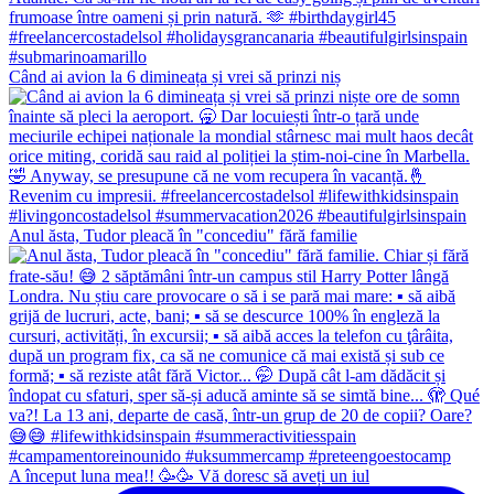
Când ai avion la 6 dimineața și vrei să prinzi niș
Anul ăsta, Tudor pleacă în "concediu" fără familie
A început luna mea!! 🥳🥳 Vă doresc să aveți un iul