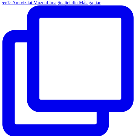
👀✨️ Am vizitat Muzeul Imaginației din Málaga, iar