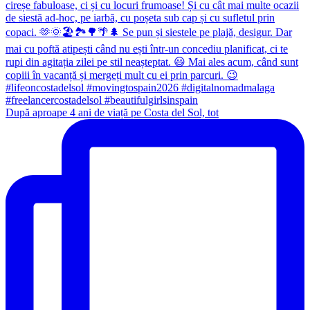
După aproape 4 ani de viață pe Costa del Sol, tot