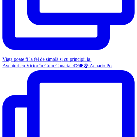
Viața poate fi la fel de simplă și cu principii la
Aventuri cu Victor în Gran Canaria: 🐟🐡🍥 Acuario Po