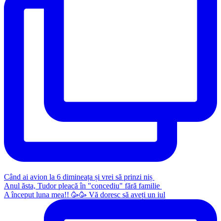
Când ai avion la 6 dimineața și vrei să prinzi niș
Anul ăsta, Tudor pleacă în "concediu" fără familie
A început luna mea!! 🥳🥳 Vă doresc să aveți un iul