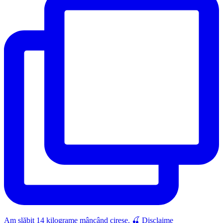
Am slăbit 14 kilograme mâncând cireșe. 🍒 Disclaime