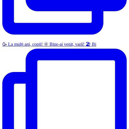
🥳 La mulți ani, copii! 🌞 Bine-ai venit, vară! 🏖 Bi