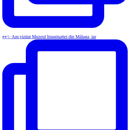
👀✨️ Am vizitat Muzeul Imaginației din Málaga, iar