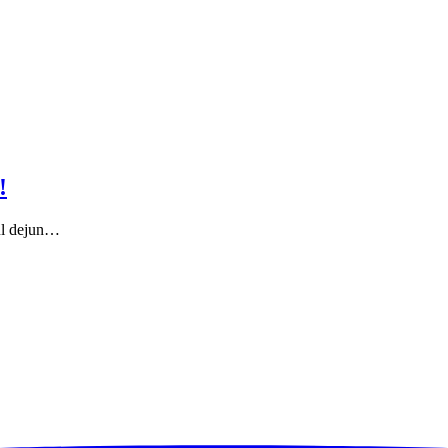
!
cul dejun…