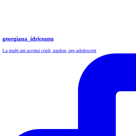
georgiana_idriceanu
La mulți ani acestui copil, pardon, pre-adolescent