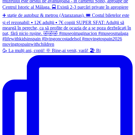
🥳 La mulți ani, copii! 🌞 Bine-ai venit, vară! 🏖 Bi