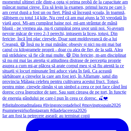
Iar am fost la petrecere aseară: au terminat copii