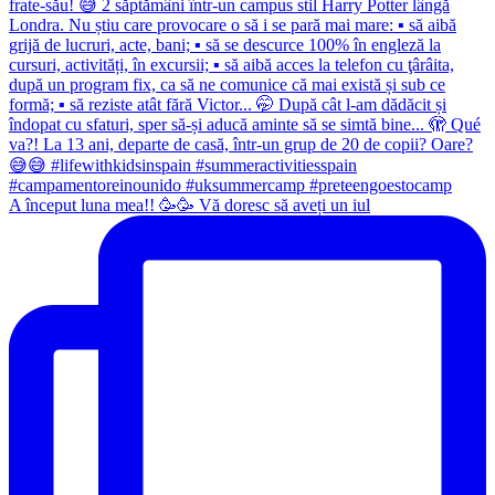
A început luna mea!! 🥳🥳 Vă doresc să aveți un iul