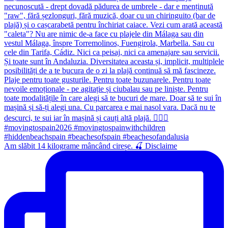
Am slăbit 14 kilograme mâncând cireșe. 🍒 Disclaime