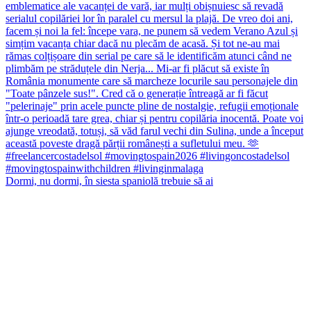
Dormi, nu dormi, în siesta spaniolă trebuie să ai