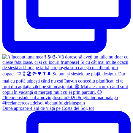
După aproape 4 ani de viață pe Costa del Sol, tot