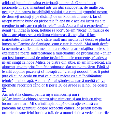
Am intrat la chinezi pentru niște nimicuri și am i