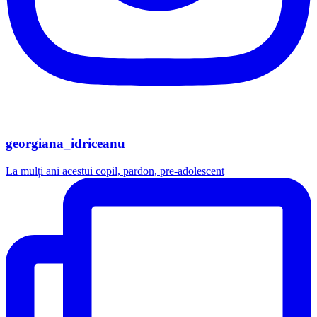
georgiana_idriceanu
La mulți ani acestui copil, pardon, pre-adolescent