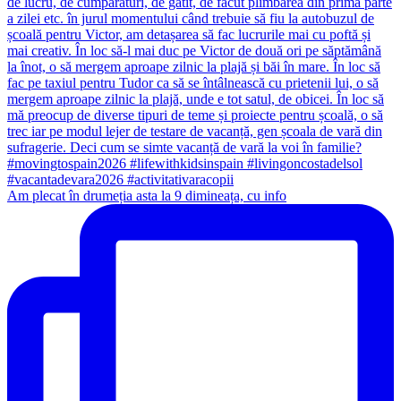
Am plecat în drumeția asta la 9 dimineața, cu info