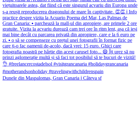
Dunele din Maspalomas, Gran Canaria ℹ️ Câteva sf