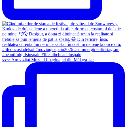
👀✨️ Am vizitat Muzeul Imaginației din Málaga, iar