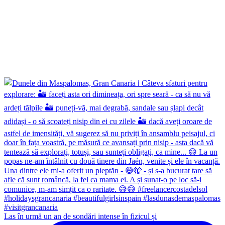
Las în urmă un an de sondări intense în fizicul și