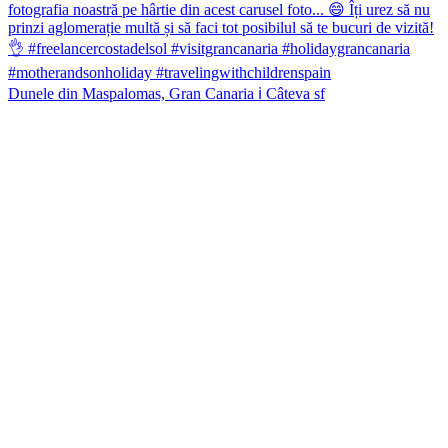
Dunele din Maspalomas, Gran Canaria ℹ️ Câteva sf