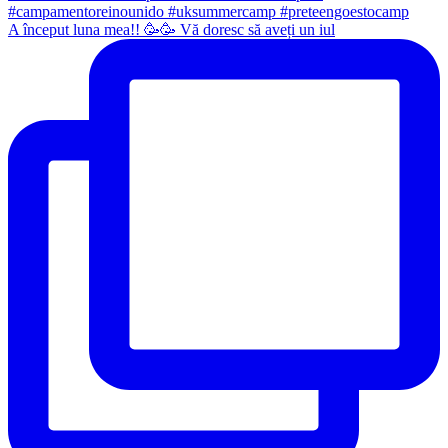
A început luna mea!! 🥳🥳 Vă doresc să aveți un iul