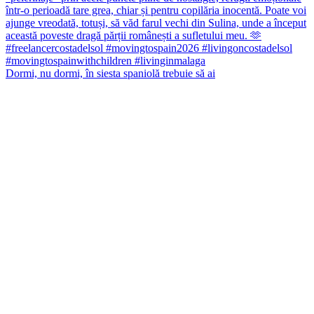
Dormi, nu dormi, în siesta spaniolă trebuie să ai