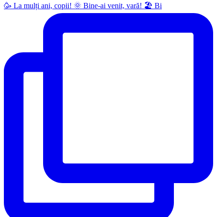
🥳 La mulți ani, copii! 🌞 Bine-ai venit, vară! 🏖 Bi