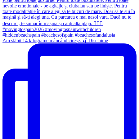
Am slăbit 14 kilograme mâncând cireșe. 🍒 Disclaime