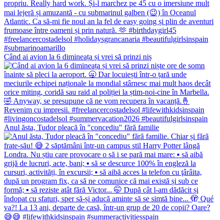
Când ai avion la 6 dimineața și vrei să prinzi niș
Anul ăsta, Tudor pleacă în "concediu" fără familie