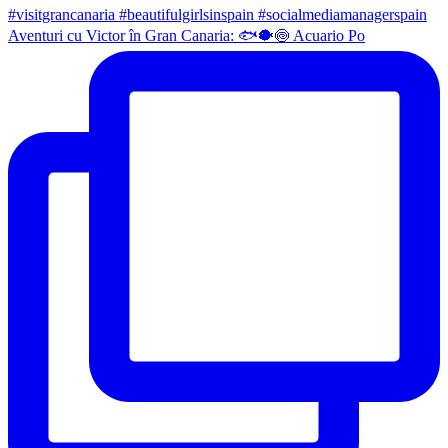
Aventuri cu Victor în Gran Canaria: 🐟🐡🍥 Acuario Po