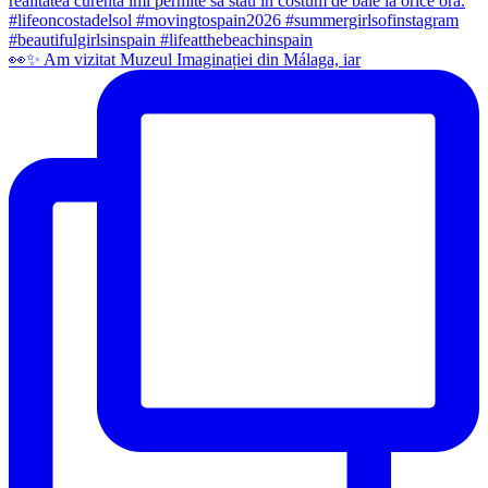
👀✨️ Am vizitat Muzeul Imaginației din Málaga, iar