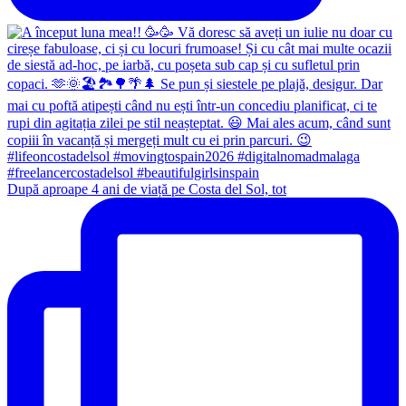
După aproape 4 ani de viață pe Costa del Sol, tot