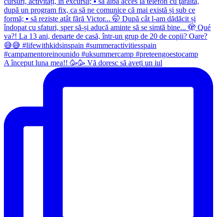
A început luna mea!! 🥳🥳 Vă doresc să aveți un iul