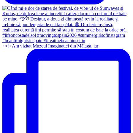
👀✨️ Am vizitat Muzeul Imaginației din Málaga, iar