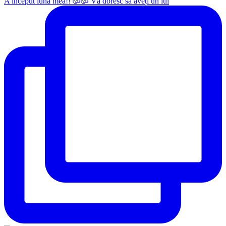
A început luna mea!! 🥳🥳 Vă doresc să aveți un iul