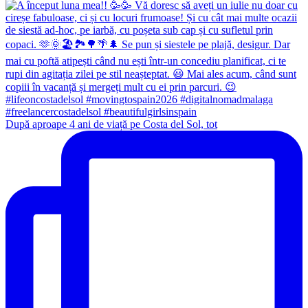
După aproape 4 ani de viață pe Costa del Sol, tot