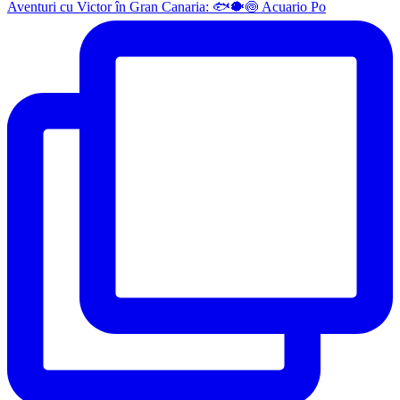
Aventuri cu Victor în Gran Canaria: 🐟🐡🍥 Acuario Po