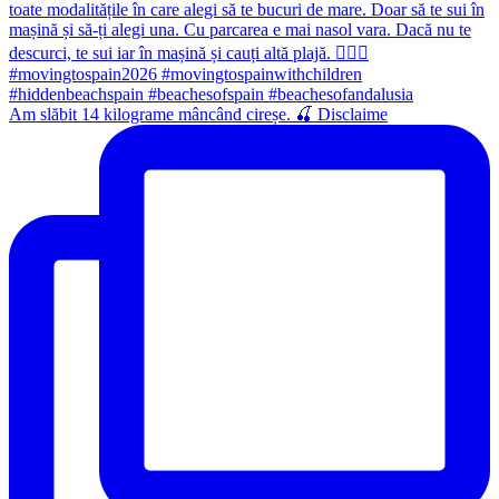
Am slăbit 14 kilograme mâncând cireșe. 🍒 Disclaime