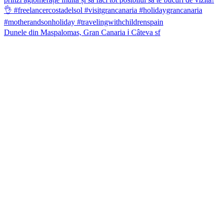
Dunele din Maspalomas, Gran Canaria ℹ️ Câteva sf