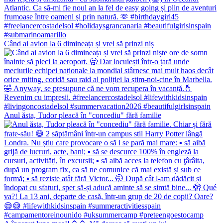
Când ai avion la 6 dimineața și vrei să prinzi niș
Anul ăsta, Tudor pleacă în "concediu" fără familie