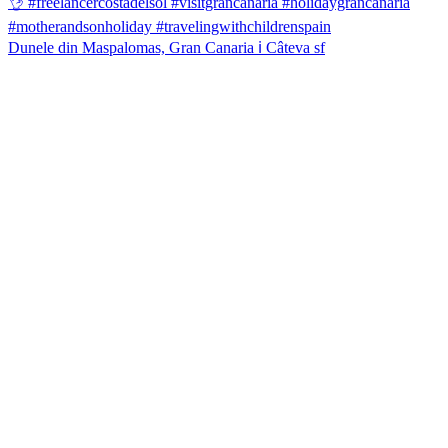
Dunele din Maspalomas, Gran Canaria ℹ️ Câteva sf