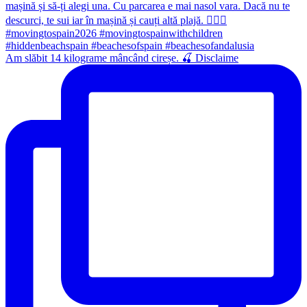
Am slăbit 14 kilograme mâncând cireșe. 🍒 Disclaime