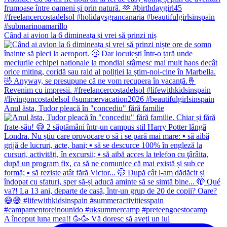
Când ai avion la 6 dimineața și vrei să prinzi niș
Anul ăsta, Tudor pleacă în "concediu" fără familie
A început luna mea!! 🥳🥳 Vă doresc să aveți un iul