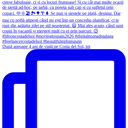
După aproape 4 ani de viață pe Costa del Sol, tot