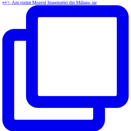
👀✨️ Am vizitat Muzeul Imaginației din Málaga, iar