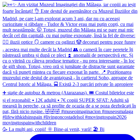
🥳 La mulți ani, copii! 🌞 Bine-ai venit, vară! 🏖 Bi