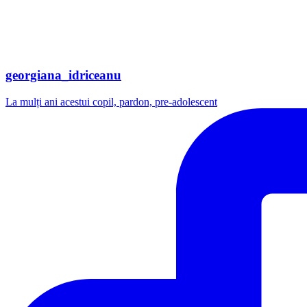
georgiana_idriceanu
La mulți ani acestui copil, pardon, pre-adolescent