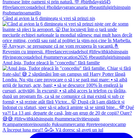
Când ai avion la 6 dimineața și vrei să prinzi niș
Anul ăsta, Tudor pleacă în "concediu" fără familie
A început luna mea!! 🥳🥳 Vă doresc să aveți un iul