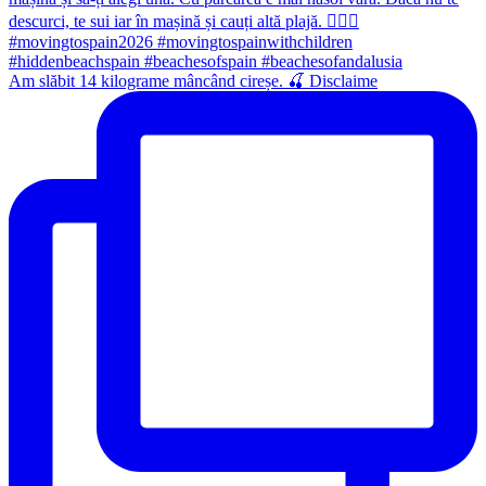
Am slăbit 14 kilograme mâncând cireșe. 🍒 Disclaime