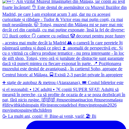
🥳 La mulți ani, copii! 🌞 Bine-ai venit, vară! 🏖 Bi