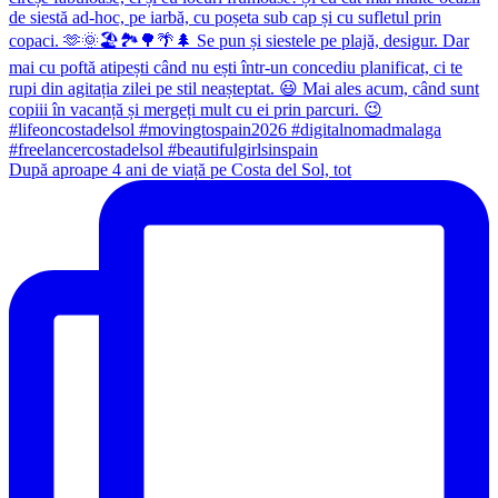
După aproape 4 ani de viață pe Costa del Sol, tot