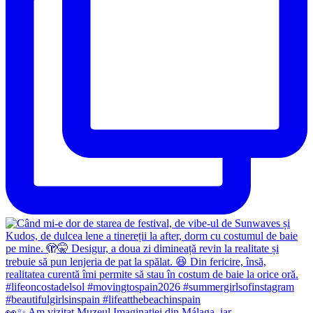
👀✨️ Am vizitat Muzeul Imaginației din Málaga, iar