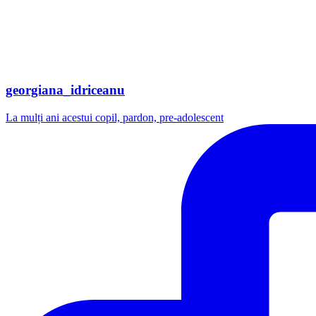
georgiana_idriceanu
La mulți ani acestui copil, pardon, pre-adolescent