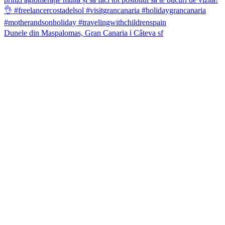
Dunele din Maspalomas, Gran Canaria ℹ️ Câteva sf