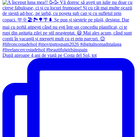
După aproape 4 ani de viață pe Costa del Sol, tot