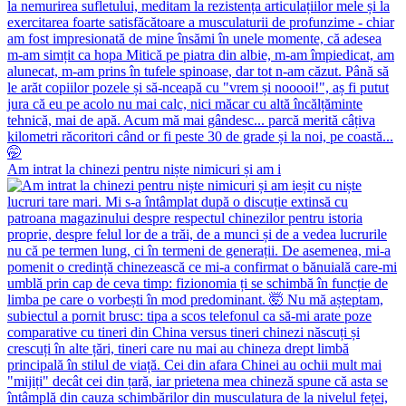
Am intrat la chinezi pentru niște nimicuri și am i