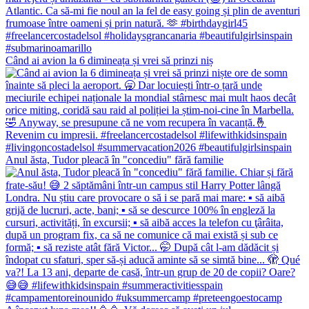
Când ai avion la 6 dimineața și vrei să prinzi niș
Anul ăsta, Tudor pleacă în "concediu" fără familie