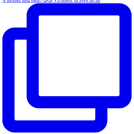
A început luna mea!! 🥳🥳 Vă doresc să aveți un iul