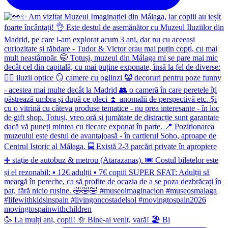
🥳 La mulți ani, copii! 🌞 Bine-ai venit, vară! 🏖 Bi