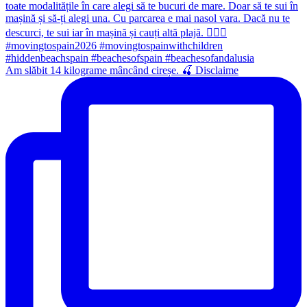
Am slăbit 14 kilograme mâncând cireșe. 🍒 Disclaime