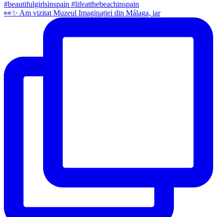
👀✨️ Am vizitat Muzeul Imaginației din Málaga, iar