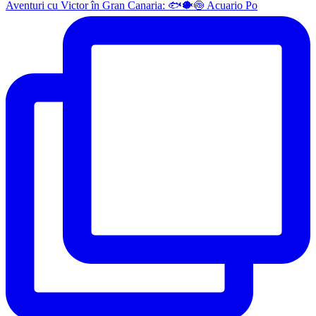
Aventuri cu Victor în Gran Canaria: 🐟🐡🍥 Acuario Po