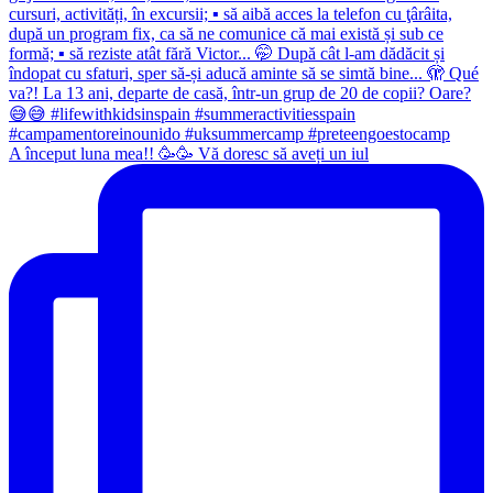
A început luna mea!! 🥳🥳 Vă doresc să aveți un iul