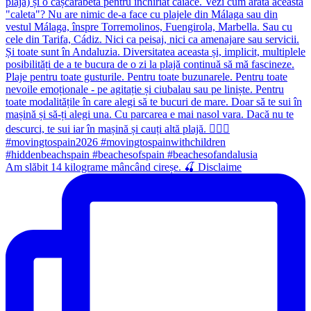
Am slăbit 14 kilograme mâncând cireșe. 🍒 Disclaime