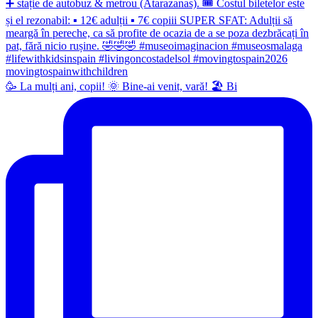
🥳 La mulți ani, copii! 🌞 Bine-ai venit, vară! 🏖 Bi