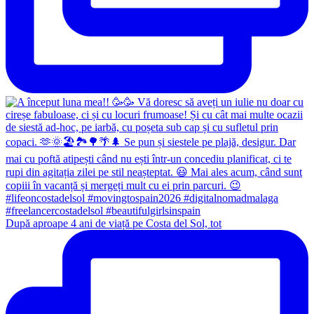
După aproape 4 ani de viață pe Costa del Sol, tot