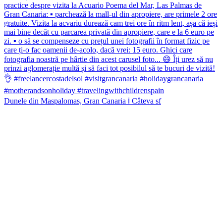
Dunele din Maspalomas, Gran Canaria ℹ️ Câteva sf