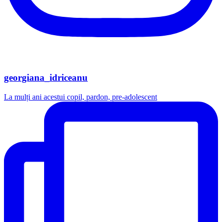
georgiana_idriceanu
La mulți ani acestui copil, pardon, pre-adolescent