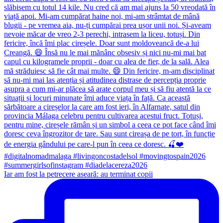
Iar am fost la petrecere aseară: au terminat copii