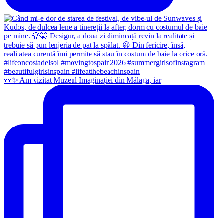
👀✨️ Am vizitat Muzeul Imaginației din Málaga, iar