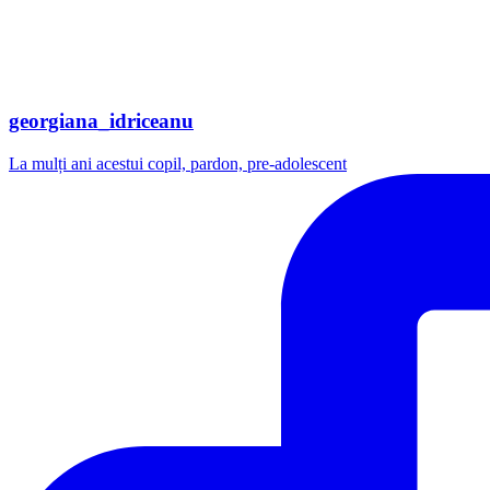
georgiana_idriceanu
La mulți ani acestui copil, pardon, pre-adolescent