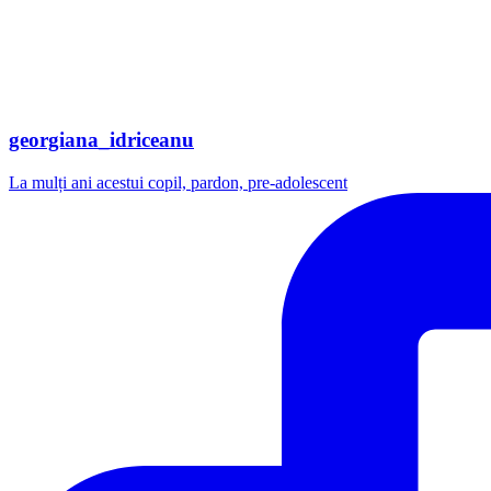
georgiana_idriceanu
La mulți ani acestui copil, pardon, pre-adolescent