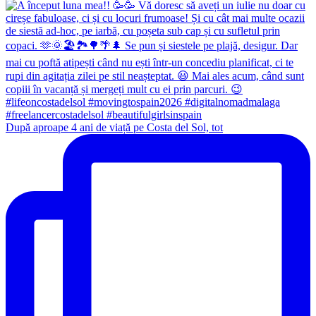
După aproape 4 ani de viață pe Costa del Sol, tot