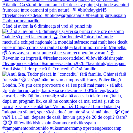
Când ai avion la 6 dimineața și vrei să prinzi niș
Anul ăsta, Tudor pleacă în "concediu" fără familie