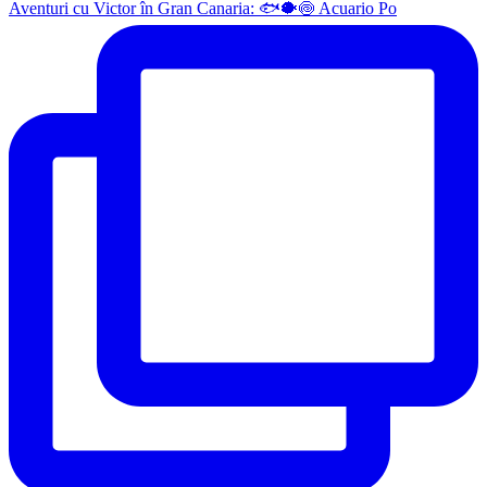
Aventuri cu Victor în Gran Canaria: 🐟🐡🍥 Acuario Po