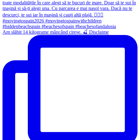
Am slăbit 14 kilograme mâncând cireșe. 🍒 Disclaime