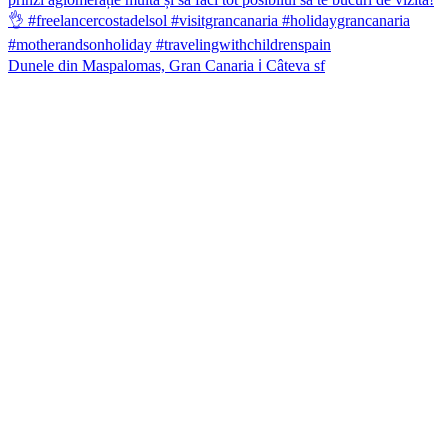
Dunele din Maspalomas, Gran Canaria ℹ️ Câteva sf