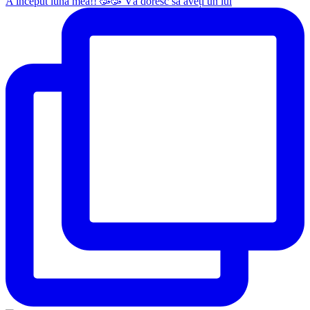
A început luna mea!! 🥳🥳 Vă doresc să aveți un iul