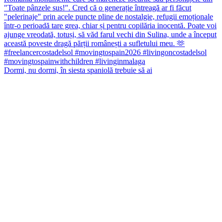
Dormi, nu dormi, în siesta spaniolă trebuie să ai