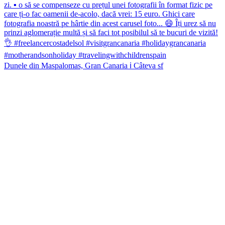
Dunele din Maspalomas, Gran Canaria ℹ️ Câteva sf