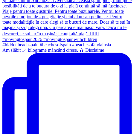
Am slăbit 14 kilograme mâncând cireșe. 🍒 Disclaime