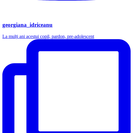
georgiana_idriceanu
La mulți ani acestui copil, pardon, pre-adolescent