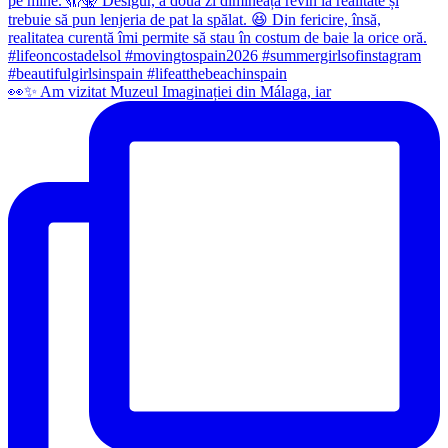
👀✨️ Am vizitat Muzeul Imaginației din Málaga, iar