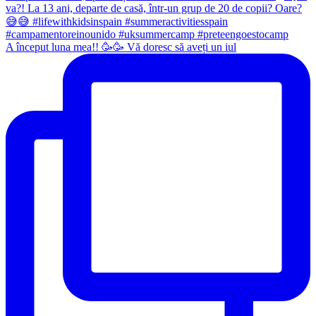
A început luna mea!! 🥳🥳 Vă doresc să aveți un iul