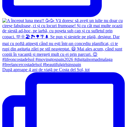
După aproape 4 ani de viață pe Costa del Sol, tot