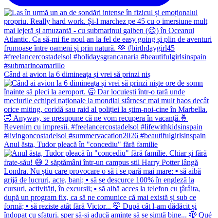
Când ai avion la 6 dimineața și vrei să prinzi niș
Anul ăsta, Tudor pleacă în "concediu" fără familie