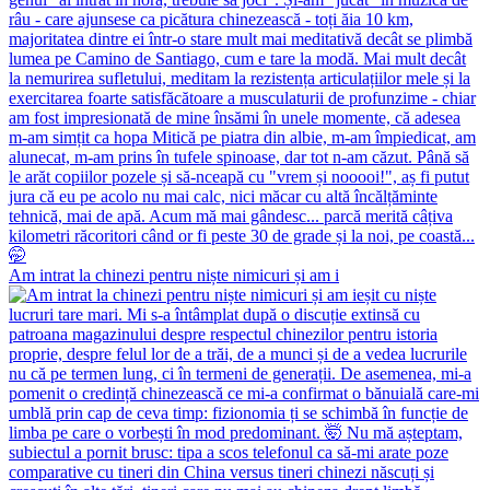
Am intrat la chinezi pentru niște nimicuri și am i