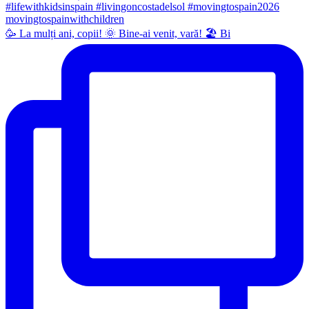
🥳 La mulți ani, copii! 🌞 Bine-ai venit, vară! 🏖 Bi