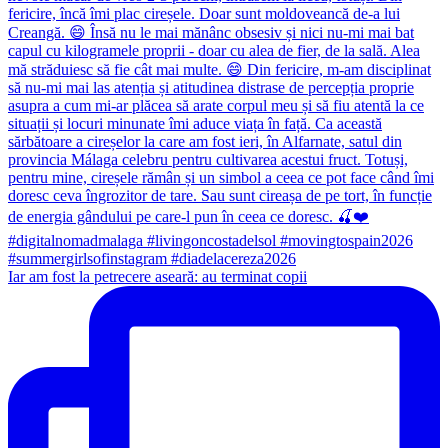
Iar am fost la petrecere aseară: au terminat copii