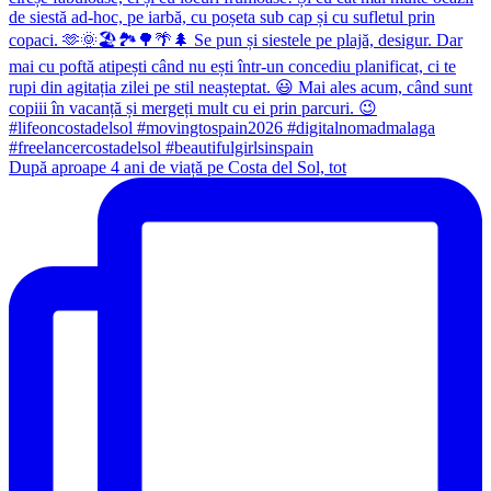
După aproape 4 ani de viață pe Costa del Sol, tot