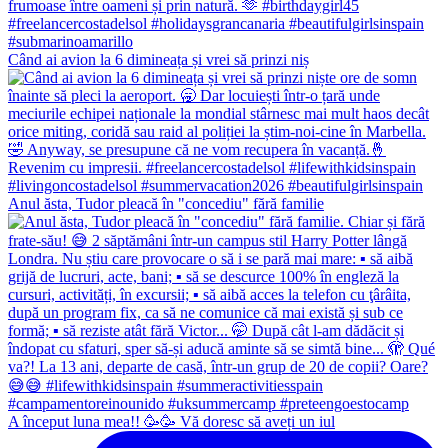
Când ai avion la 6 dimineața și vrei să prinzi niș
Anul ăsta, Tudor pleacă în "concediu" fără familie
A început luna mea!! 🥳🥳 Vă doresc să aveți un iul