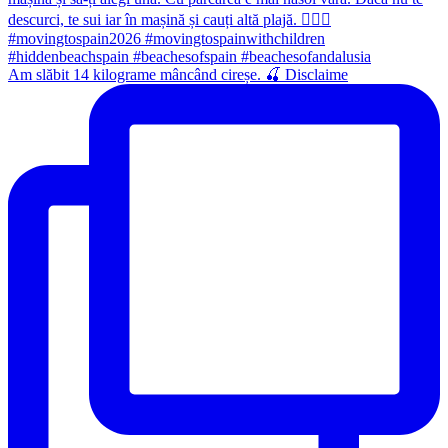
Am slăbit 14 kilograme mâncând cireșe. 🍒 Disclaime