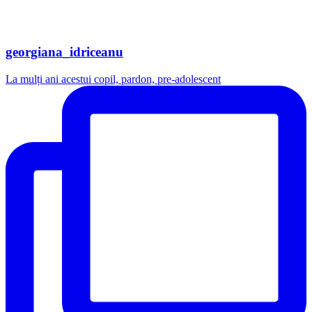
georgiana_idriceanu
La mulți ani acestui copil, pardon, pre-adolescent