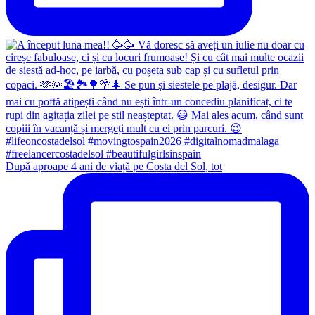
După aproape 4 ani de viață pe Costa del Sol, tot