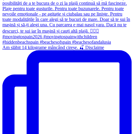
Am slăbit 14 kilograme mâncând cireșe. 🍒 Disclaime