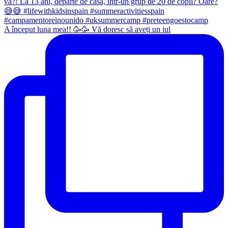
A început luna mea!! 🥳🥳 Vă doresc să aveți un iul