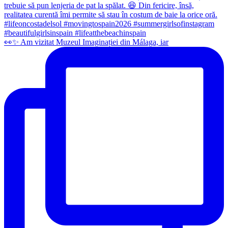
👀✨️ Am vizitat Muzeul Imaginației din Málaga, iar