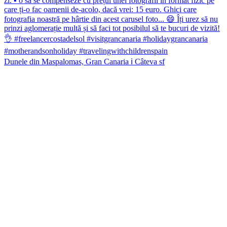
Dunele din Maspalomas, Gran Canaria ℹ️ Câteva sf