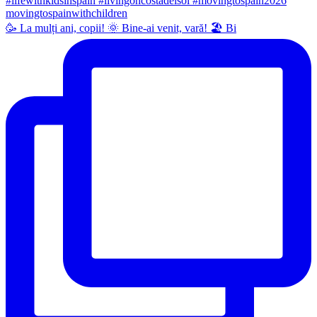
🥳 La mulți ani, copii! 🌞 Bine-ai venit, vară! 🏖 Bi