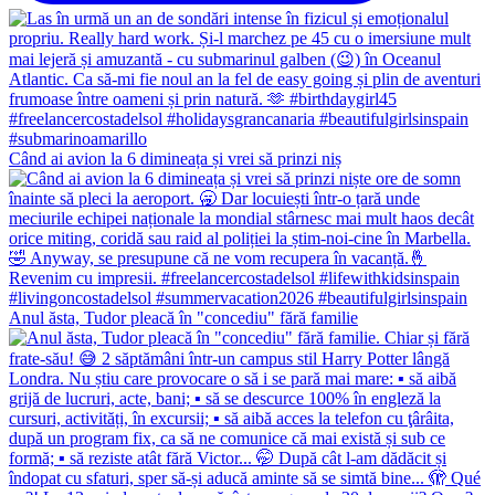
Când ai avion la 6 dimineața și vrei să prinzi niș
Anul ăsta, Tudor pleacă în "concediu" fără familie