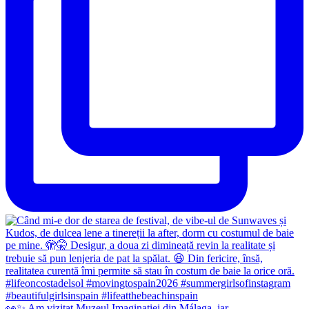
👀✨️ Am vizitat Muzeul Imaginației din Málaga, iar