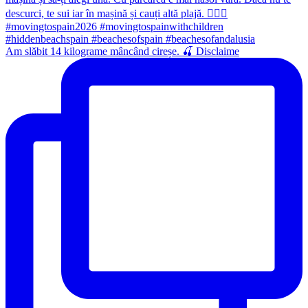
Am slăbit 14 kilograme mâncând cireșe. 🍒 Disclaime