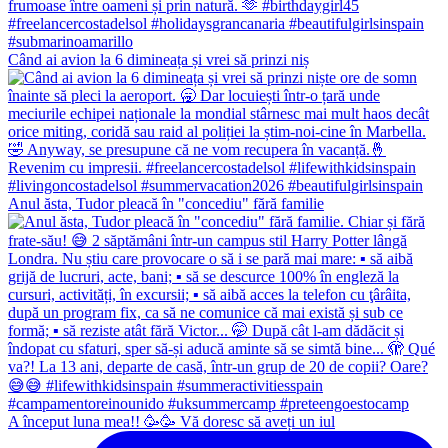
Când ai avion la 6 dimineața și vrei să prinzi niș
Anul ăsta, Tudor pleacă în "concediu" fără familie
A început luna mea!! 🥳🥳 Vă doresc să aveți un iul