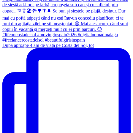
După aproape 4 ani de viață pe Costa del Sol, tot