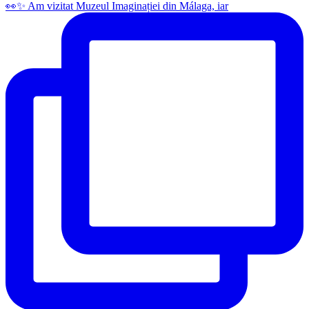
👀✨️ Am vizitat Muzeul Imaginației din Málaga, iar