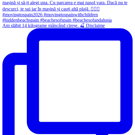
Am slăbit 14 kilograme mâncând cireșe. 🍒 Disclaime