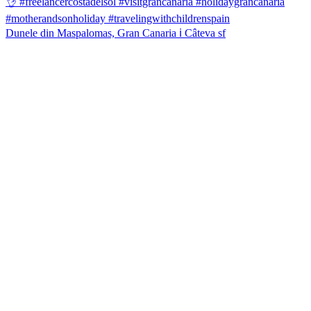
Dunele din Maspalomas, Gran Canaria ℹ️ Câteva sf