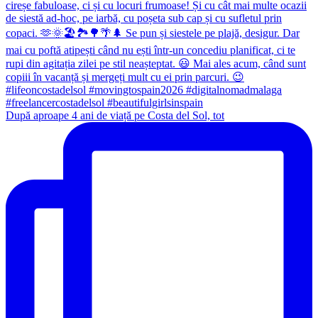
După aproape 4 ani de viață pe Costa del Sol, tot