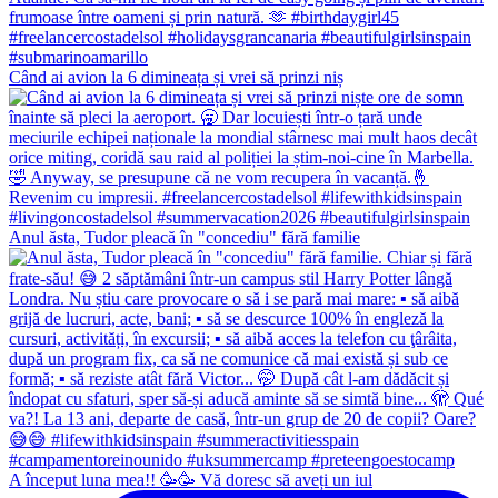
Când ai avion la 6 dimineața și vrei să prinzi niș
Anul ăsta, Tudor pleacă în "concediu" fără familie
A început luna mea!! 🥳🥳 Vă doresc să aveți un iul