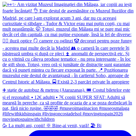
🥳 La mulți ani, copii! 🌞 Bine-ai venit, vară! 🏖 Bi