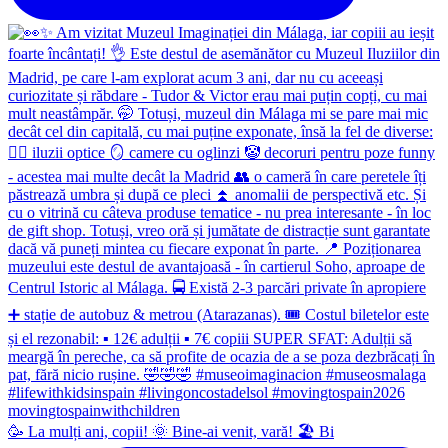
🥳 La mulți ani, copii! 🌞 Bine-ai venit, vară! 🏖 Bi