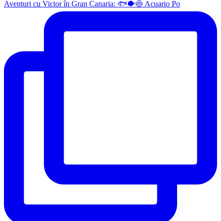
Aventuri cu Victor în Gran Canaria: 🐟🐡🍥 Acuario Po