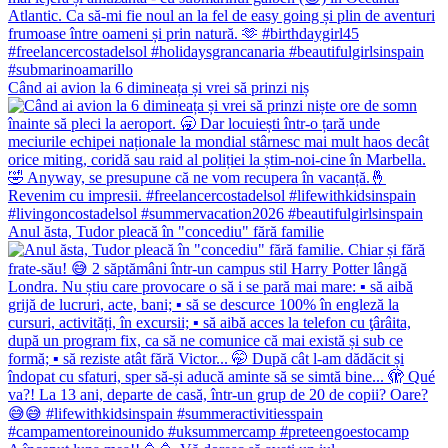
Când ai avion la 6 dimineața și vrei să prinzi niș
Anul ăsta, Tudor pleacă în "concediu" fără familie