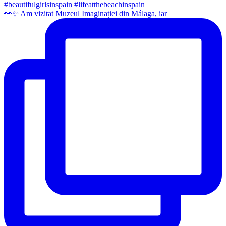
👀✨️ Am vizitat Muzeul Imaginației din Málaga, iar