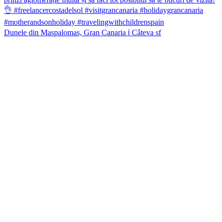
Dunele din Maspalomas, Gran Canaria ℹ️ Câteva sf