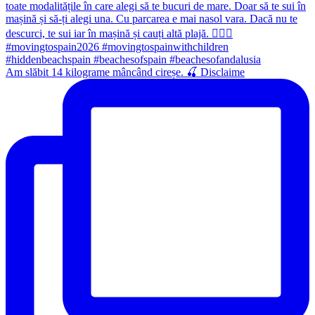
Am slăbit 14 kilograme mâncând cireșe. 🍒 Disclaime