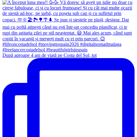
După aproape 4 ani de viață pe Costa del Sol, tot