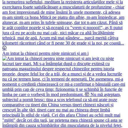
Am intrat la chinezi pentru niște nimicuri și am i