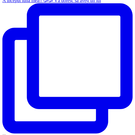
A început luna mea!! 🥳🥳 Vă doresc să aveți un iul