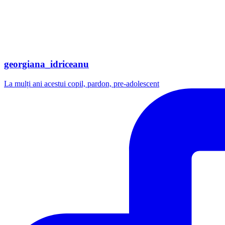
georgiana_idriceanu
La mulți ani acestui copil, pardon, pre-adolescent