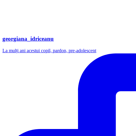
georgiana_idriceanu
La mulți ani acestui copil, pardon, pre-adolescent