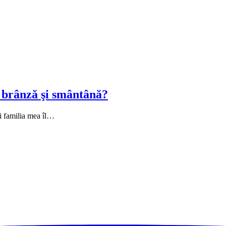
u brânză şi smântână?
și familia mea îl…