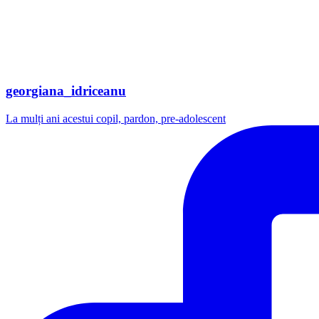
georgiana_idriceanu
La mulți ani acestui copil, pardon, pre-adolescent