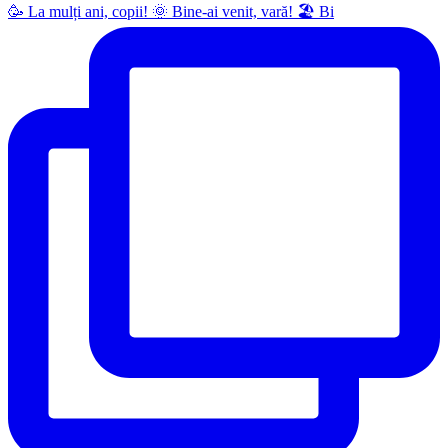
🥳 La mulți ani, copii! 🌞 Bine-ai venit, vară! 🏖 Bi