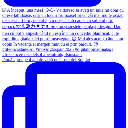
După aproape 4 ani de viață pe Costa del Sol, tot