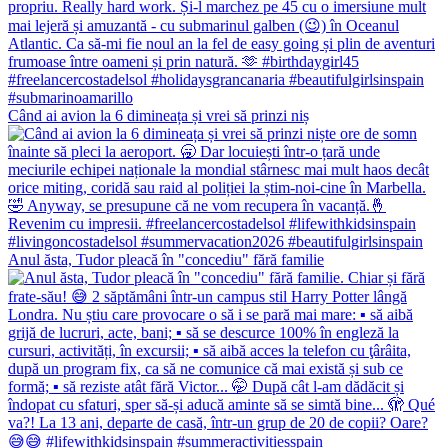
Când ai avion la 6 dimineața și vrei să prinzi niș
Anul ăsta, Tudor pleacă în "concediu" fără familie