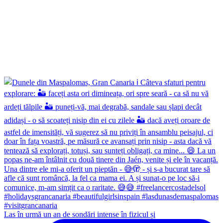
Las în urmă un an de sondări intense în fizicul și