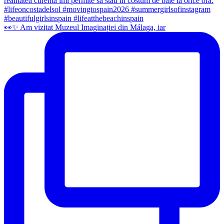
👀✨️ Am vizitat Muzeul Imaginației din Málaga, iar