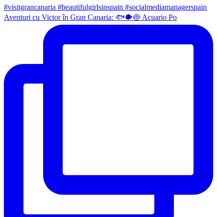
Aventuri cu Victor în Gran Canaria: 🐟🐡🍥 Acuario Po