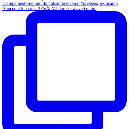
A început luna mea!! 🥳🥳 Vă doresc să aveți un iul