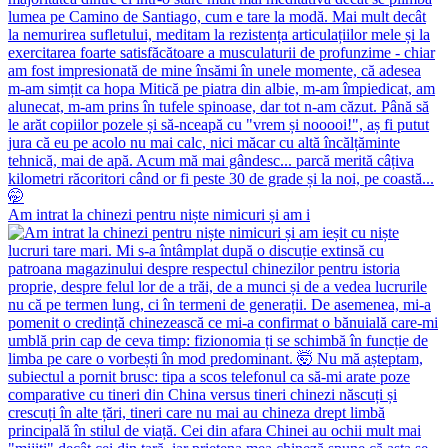
Am intrat la chinezi pentru niște nimicuri și am i