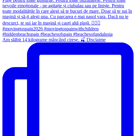
Am slăbit 14 kilograme mâncând cireșe. 🍒 Disclaime