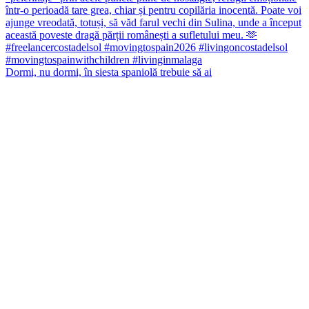
Dormi, nu dormi, în siesta spaniolă trebuie să ai