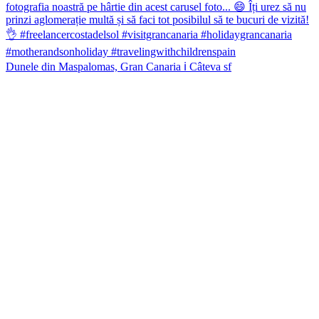
Dunele din Maspalomas, Gran Canaria ℹ️ Câteva sf