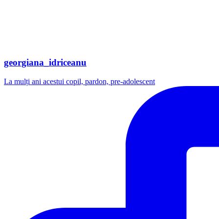
georgiana_idriceanu
La mulți ani acestui copil, pardon, pre-adolescent