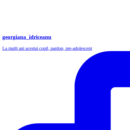
georgiana_idriceanu
La mulți ani acestui copil, pardon, pre-adolescent