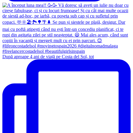
După aproape 4 ani de viață pe Costa del Sol, tot