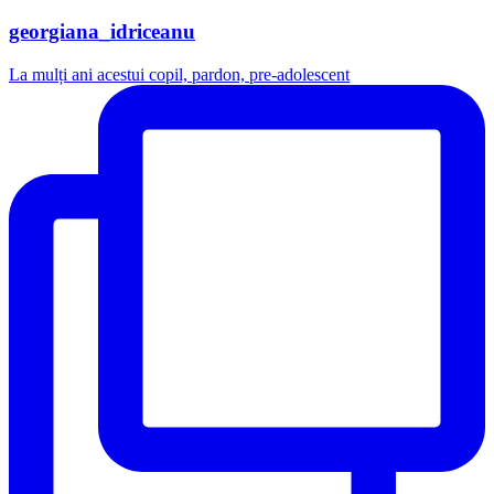
georgiana_idriceanu
La mulți ani acestui copil, pardon, pre-adolescent