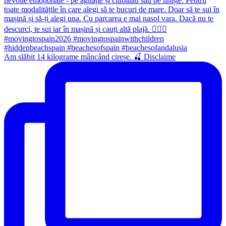
Am slăbit 14 kilograme mâncând cireșe. 🍒 Disclaime