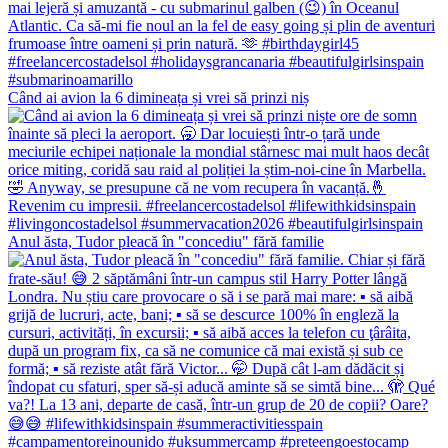
Când ai avion la 6 dimineața și vrei să prinzi niș
Anul ăsta, Tudor pleacă în "concediu" fără familie