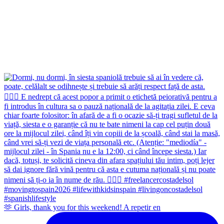
🫶 Girls, thank you for this weekend! A repetir en