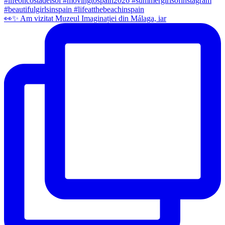
👀✨️ Am vizitat Muzeul Imaginației din Málaga, iar