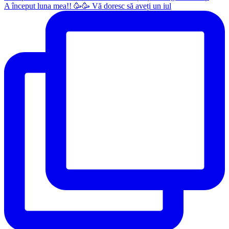
A început luna mea!! 🥳🥳 Vă doresc să aveți un iul