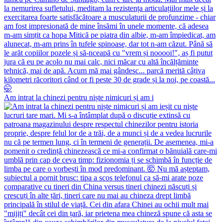
Am intrat la chinezi pentru niște nimicuri și am i