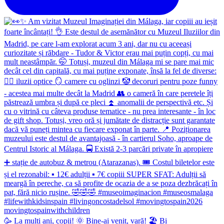
🥳 La mulți ani, copii! 🌞 Bine-ai venit, vară! 🏖 Bi