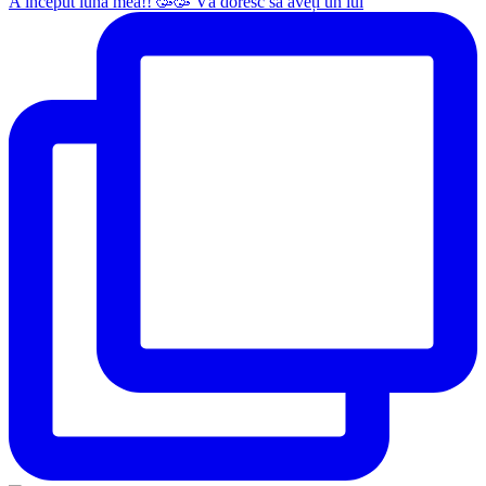
A început luna mea!! 🥳🥳 Vă doresc să aveți un iul