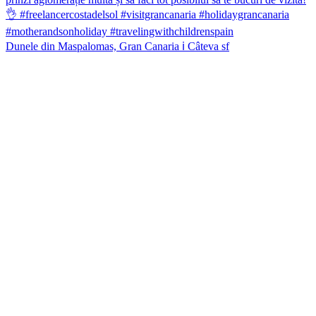
Dunele din Maspalomas, Gran Canaria ℹ️ Câteva sf