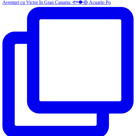
Aventuri cu Victor în Gran Canaria: 🐟🐡🍥 Acuario Po