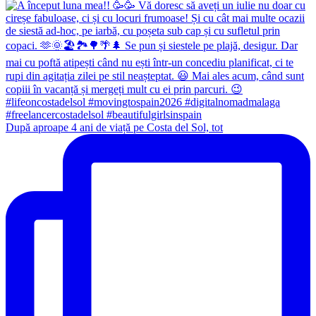
După aproape 4 ani de viață pe Costa del Sol, tot