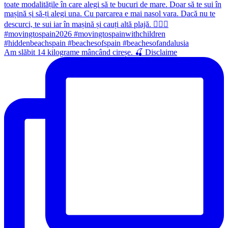
Am slăbit 14 kilograme mâncând cireșe. 🍒 Disclaime