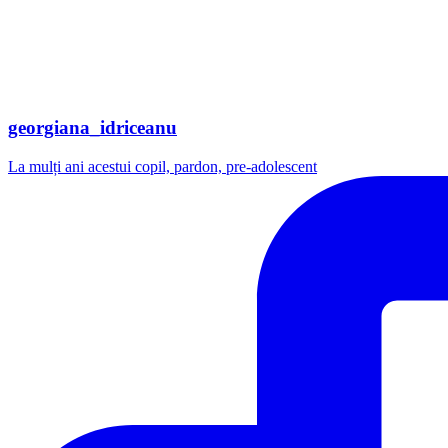
georgiana_idriceanu
La mulți ani acestui copil, pardon, pre-adolescent