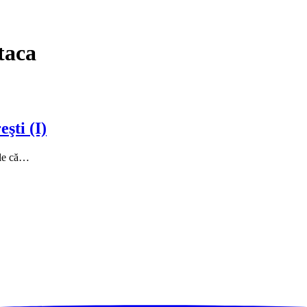
taca
şti (I)
ile că…