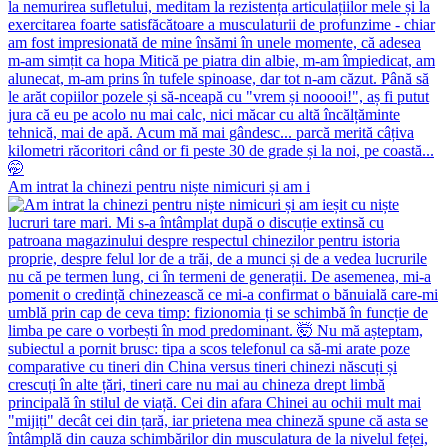
Am intrat la chinezi pentru niște nimicuri și am i