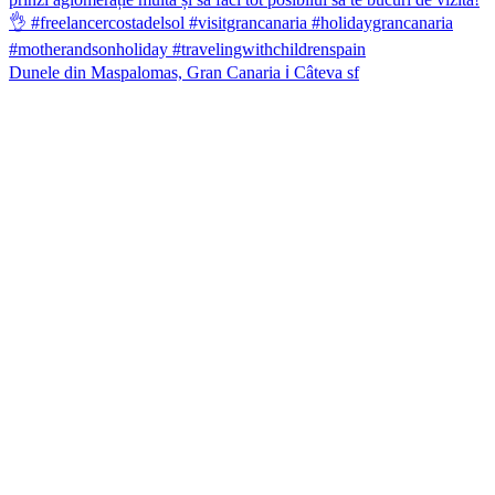
Dunele din Maspalomas, Gran Canaria ℹ️ Câteva sf