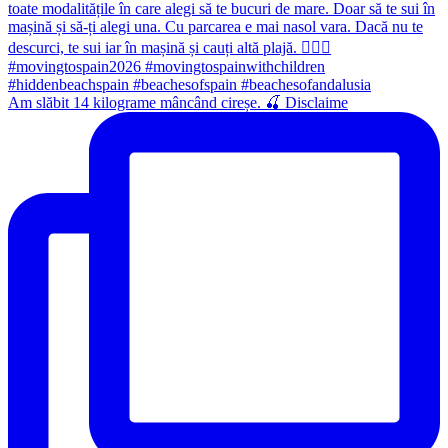
Am slăbit 14 kilograme mâncând cireșe. 🍒 Disclaime