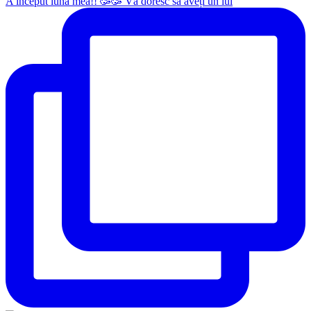
A început luna mea!! 🥳🥳 Vă doresc să aveți un iul