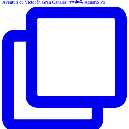
Aventuri cu Victor în Gran Canaria: 🐟🐡🍥 Acuario Po