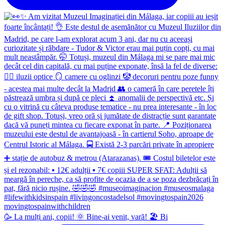
🥳 La mulți ani, copii! 🌞 Bine-ai venit, vară! 🏖 Bi