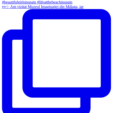
👀✨️ Am vizitat Muzeul Imaginației din Málaga, iar