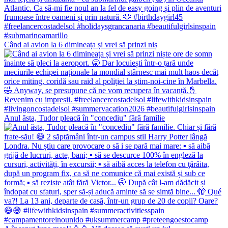
Când ai avion la 6 dimineața și vrei să prinzi niș
Anul ăsta, Tudor pleacă în "concediu" fără familie