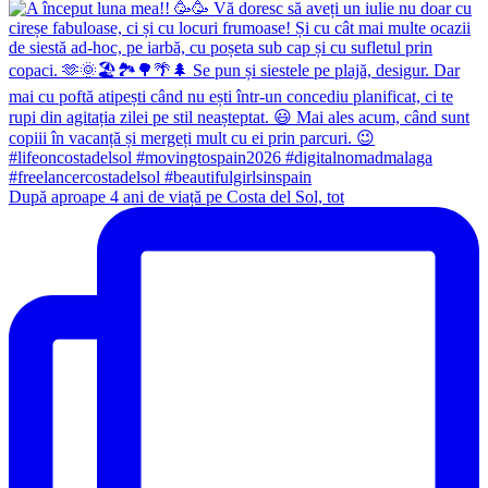
După aproape 4 ani de viață pe Costa del Sol, tot