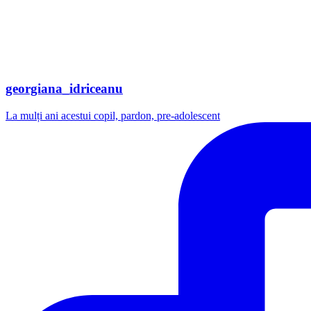
georgiana_idriceanu
La mulți ani acestui copil, pardon, pre-adolescent