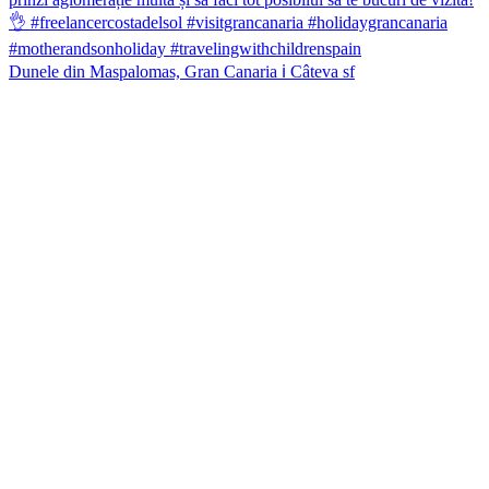
Dunele din Maspalomas, Gran Canaria ℹ️ Câteva sf