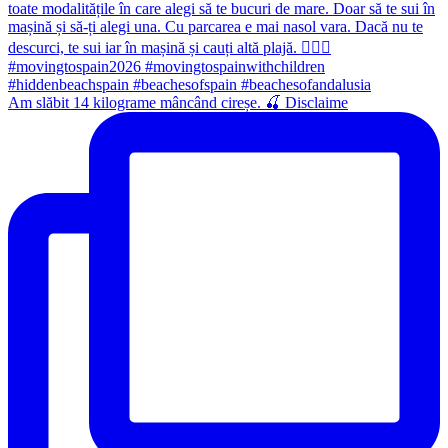
Am slăbit 14 kilograme mâncând cireșe. 🍒 Disclaime