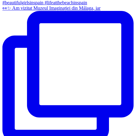
👀✨️ Am vizitat Muzeul Imaginației din Málaga, iar