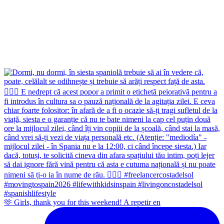
🫶 Girls, thank you for this weekend! A repetir en