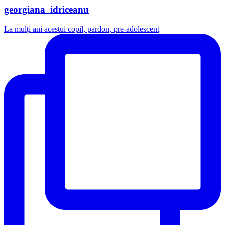
georgiana_idriceanu
La mulți ani acestui copil, pardon, pre-adolescent