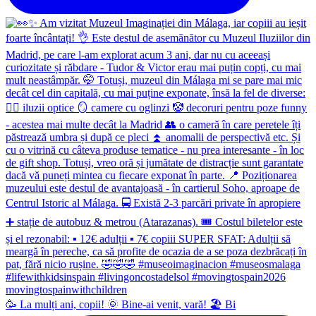
🥳 La mulți ani, copii! 🌞 Bine-ai venit, vară! 🏖 Bi