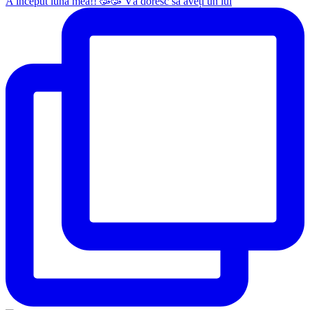
A început luna mea!! 🥳🥳 Vă doresc să aveți un iul