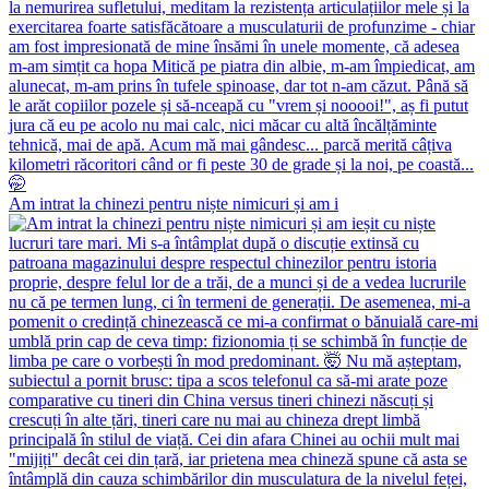
Am intrat la chinezi pentru niște nimicuri și am i