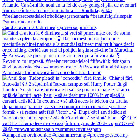
Când ai avion la 6 dimineața și vrei să prinzi niș
Anul ăsta, Tudor pleacă în "concediu" fără familie