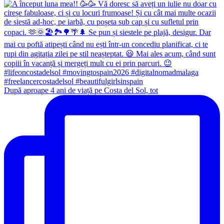
După aproape 4 ani de viață pe Costa del Sol, tot