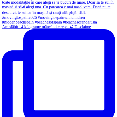
Am slăbit 14 kilograme mâncând cireșe. 🍒 Disclaime