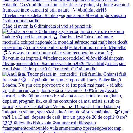
Când ai avion la 6 dimineața și vrei să prinzi niș
Anul ăsta, Tudor pleacă în "concediu" fără familie