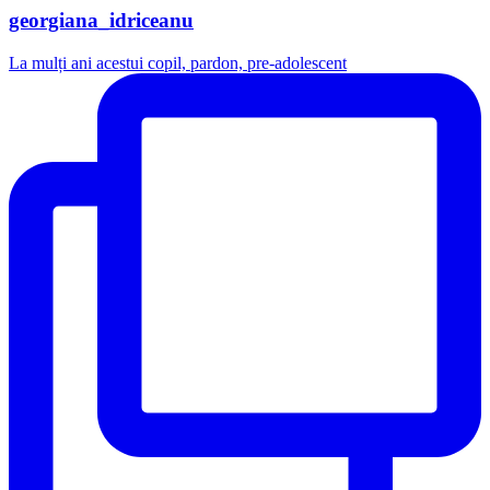
georgiana_idriceanu
La mulți ani acestui copil, pardon, pre-adolescent