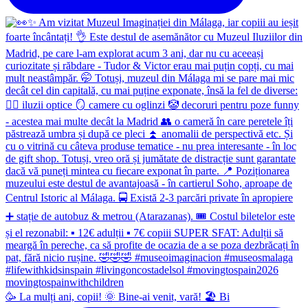
🥳 La mulți ani, copii! 🌞 Bine-ai venit, vară! 🏖 Bi