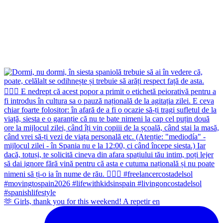
🫶 Girls, thank you for this weekend! A repetir en