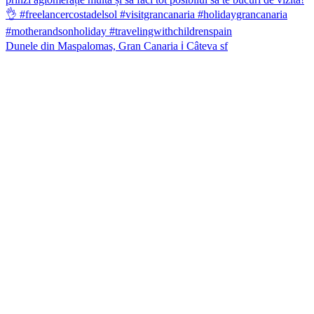
Dunele din Maspalomas, Gran Canaria ℹ️ Câteva sf