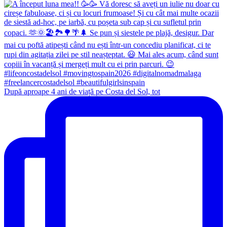
După aproape 4 ani de viață pe Costa del Sol, tot