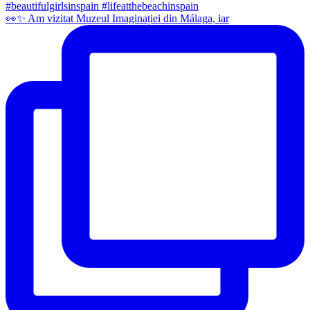
👀✨️ Am vizitat Muzeul Imaginației din Málaga, iar