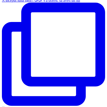
A început luna mea!! 🥳🥳 Vă doresc să aveți un iul