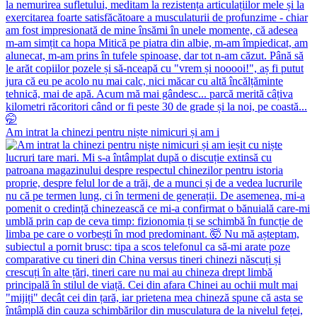
Am intrat la chinezi pentru niște nimicuri și am i