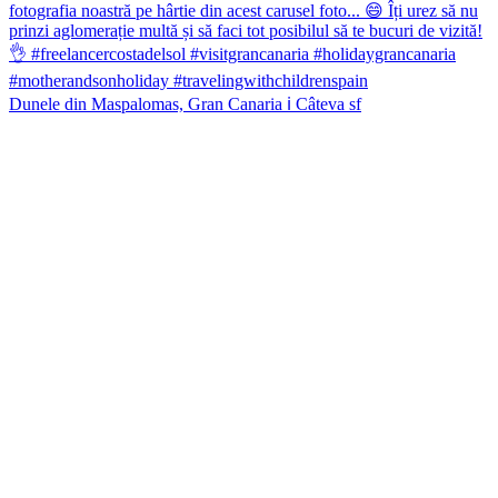
Dunele din Maspalomas, Gran Canaria ℹ️ Câteva sf