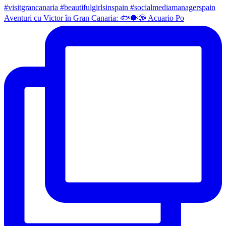
Aventuri cu Victor în Gran Canaria: 🐟🐡🍥 Acuario Po