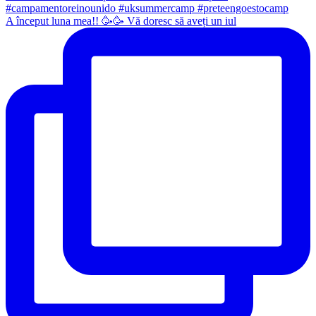
A început luna mea!! 🥳🥳 Vă doresc să aveți un iul