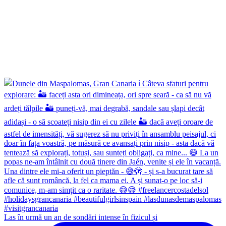
Las în urmă un an de sondări intense în fizicul și