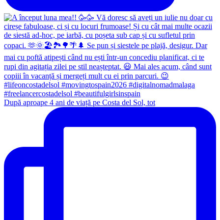
După aproape 4 ani de viață pe Costa del Sol, tot