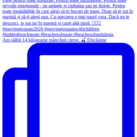
Am slăbit 14 kilograme mâncând cireșe. 🍒 Disclaime