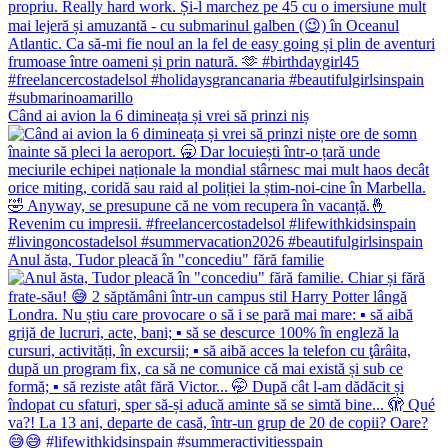
Când ai avion la 6 dimineața și vrei să prinzi niș
Anul ăsta, Tudor pleacă în "concediu" fără familie