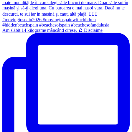
Am slăbit 14 kilograme mâncând cireșe. 🍒 Disclaime