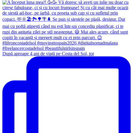
După aproape 4 ani de viață pe Costa del Sol, tot