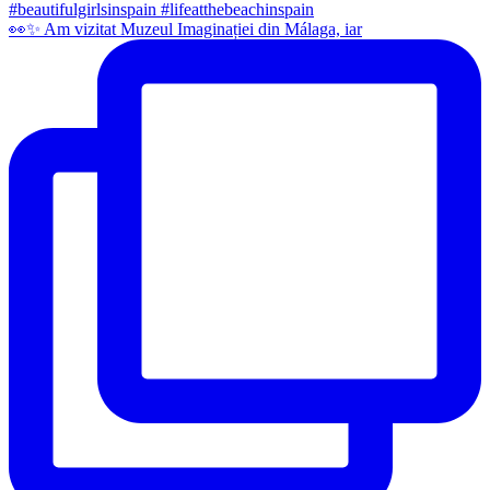
👀✨️ Am vizitat Muzeul Imaginației din Málaga, iar