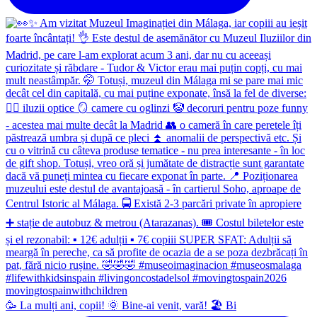
🥳 La mulți ani, copii! 🌞 Bine-ai venit, vară! 🏖 Bi