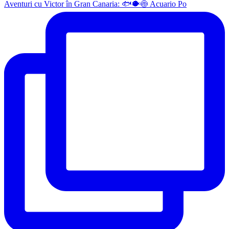
Aventuri cu Victor în Gran Canaria: 🐟🐡🍥 Acuario Po