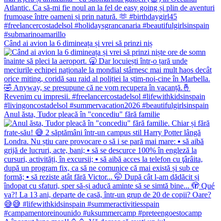
Când ai avion la 6 dimineața și vrei să prinzi niș
Anul ăsta, Tudor pleacă în "concediu" fără familie