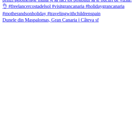
Dunele din Maspalomas, Gran Canaria ℹ️ Câteva sf