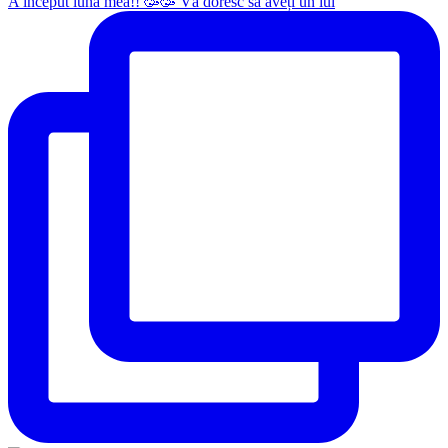
A început luna mea!! 🥳🥳 Vă doresc să aveți un iul