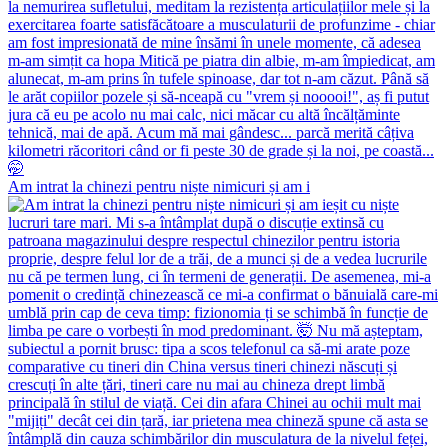
Am intrat la chinezi pentru niște nimicuri și am i