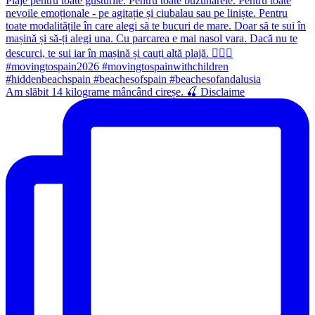
Am slăbit 14 kilograme mâncând cireșe. 🍒 Disclaime