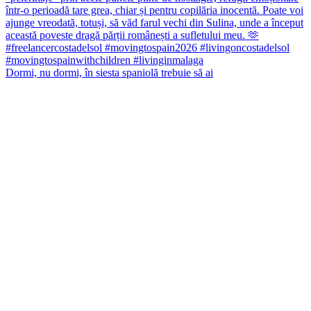
Dormi, nu dormi, în siesta spaniolă trebuie să ai