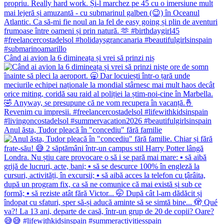
Când ai avion la 6 dimineața și vrei să prinzi niș
Anul ăsta, Tudor pleacă în "concediu" fără familie