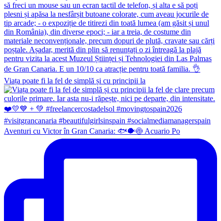
Viața poate fi la fel de simplă și cu principii la
Aventuri cu Victor în Gran Canaria: 🐟🐡🍥 Acuario Po