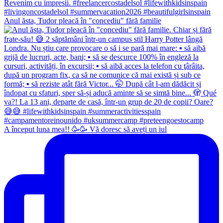
Anul ăsta, Tudor pleacă în "concediu" fără familie
A început luna mea!! 🥳🥳 Vă doresc să aveți un iul