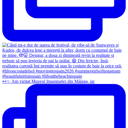
👀✨️ Am vizitat Muzeul Imaginației din Málaga, iar