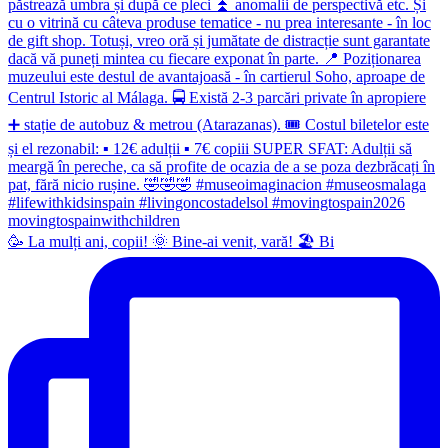
🥳 La mulți ani, copii! 🌞 Bine-ai venit, vară! 🏖 Bi