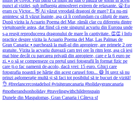
Dunele din Maspalomas, Gran Canaria ℹ️ Câteva sf