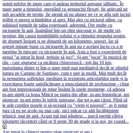
Am intrat la chinezi pentru niște nimicuri și am i