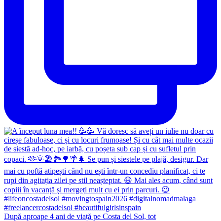
După aproape 4 ani de viață pe Costa del Sol, tot