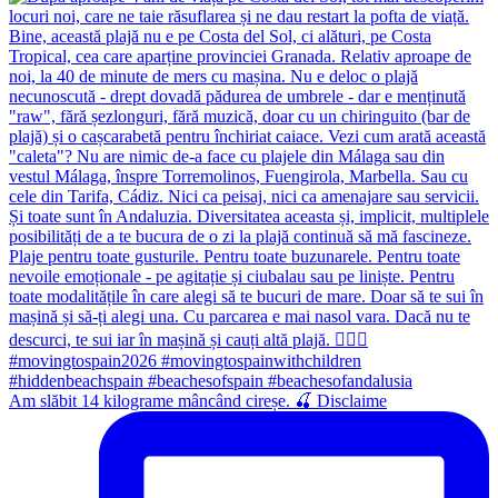
Am slăbit 14 kilograme mâncând cireșe. 🍒 Disclaime