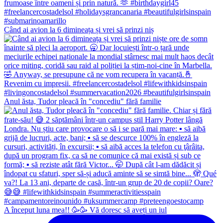
Când ai avion la 6 dimineața și vrei să prinzi niș
Anul ăsta, Tudor pleacă în "concediu" fără familie
A început luna mea!! 🥳🥳 Vă doresc să aveți un iul