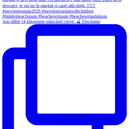
Am slăbit 14 kilograme mâncând cireșe. 🍒 Disclaime