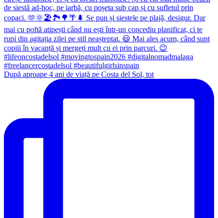
După aproape 4 ani de viață pe Costa del Sol, tot