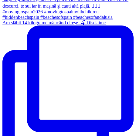
Am slăbit 14 kilograme mâncând cireșe. 🍒 Disclaime