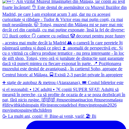
🥳 La mulți ani, copii! 🌞 Bine-ai venit, vară! 🏖 Bi