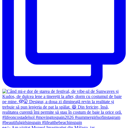
👀✨️ Am vizitat Muzeul Imaginației din Málaga, iar