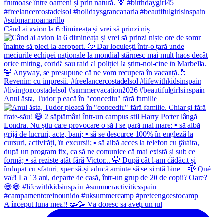
Când ai avion la 6 dimineața și vrei să prinzi niș
Anul ăsta, Tudor pleacă în "concediu" fără familie
A început luna mea!! 🥳🥳 Vă doresc să aveți un iul