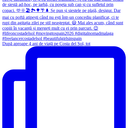
După aproape 4 ani de viață pe Costa del Sol, tot