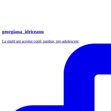
georgiana_idriceanu
La mulți ani acestui copil, pardon, pre-adolescent