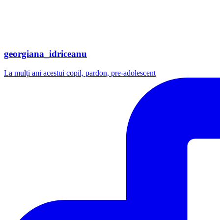
georgiana_idriceanu
La mulți ani acestui copil, pardon, pre-adolescent