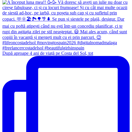
După aproape 4 ani de viață pe Costa del Sol, tot