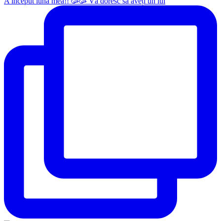
A început luna mea!! 🥳🥳 Vă doresc să aveți un iul