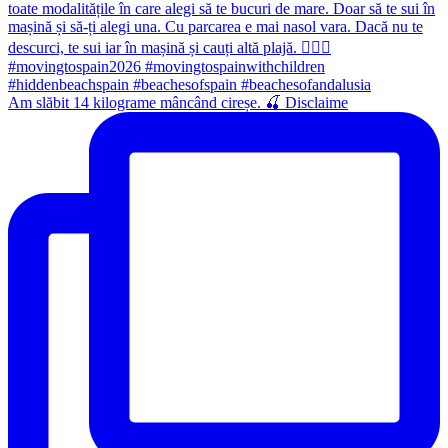
Am slăbit 14 kilograme mâncând cireșe. 🍒 Disclaime