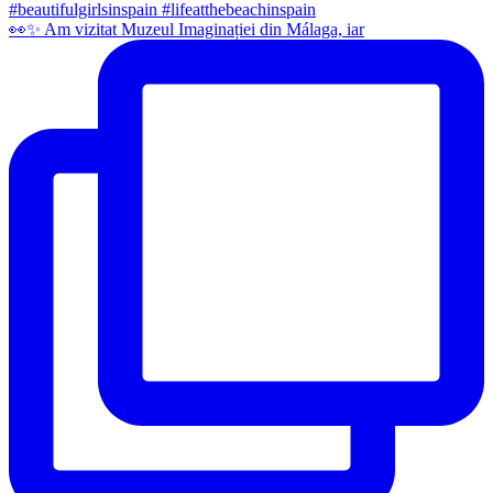
👀✨️ Am vizitat Muzeul Imaginației din Málaga, iar