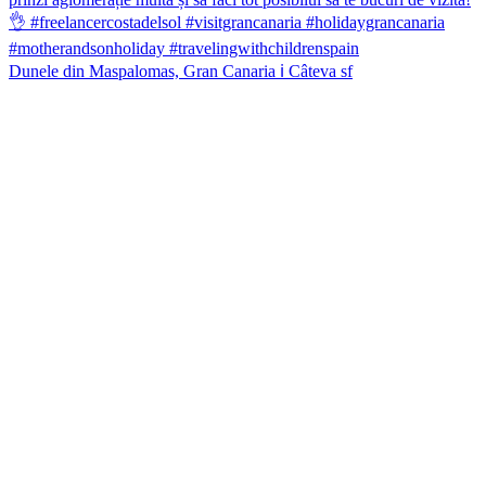
Dunele din Maspalomas, Gran Canaria ℹ️ Câteva sf