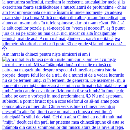
Am intrat la chinezi pentru niște nimicuri și am i