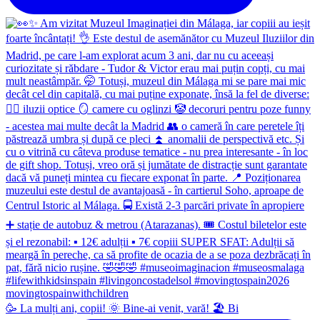
🥳 La mulți ani, copii! 🌞 Bine-ai venit, vară! 🏖 Bi