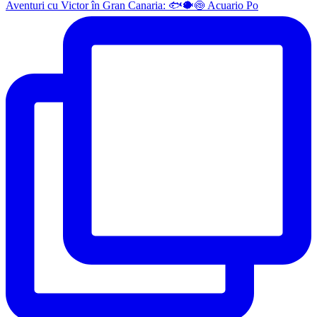
Aventuri cu Victor în Gran Canaria: 🐟🐡🍥 Acuario Po