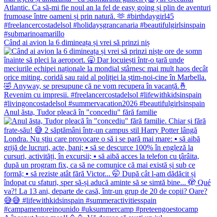
Când ai avion la 6 dimineața și vrei să prinzi niș
Anul ăsta, Tudor pleacă în "concediu" fără familie