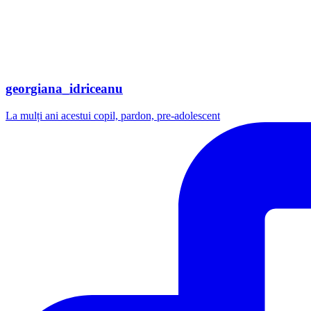
georgiana_idriceanu
La mulți ani acestui copil, pardon, pre-adolescent