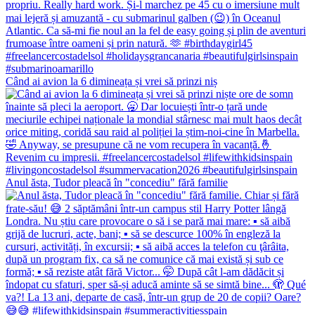
Când ai avion la 6 dimineața și vrei să prinzi niș
Anul ăsta, Tudor pleacă în "concediu" fără familie