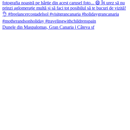
Dunele din Maspalomas, Gran Canaria ℹ️ Câteva sf