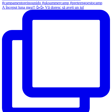
A început luna mea!! 🥳🥳 Vă doresc să aveți un iul