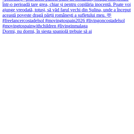
Dormi, nu dormi, în siesta spaniolă trebuie să ai