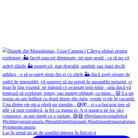
Las în urmă un an de sondări intense în fizicul și