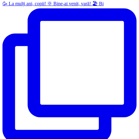
🥳 La mulți ani, copii! 🌞 Bine-ai venit, vară! 🏖 Bi