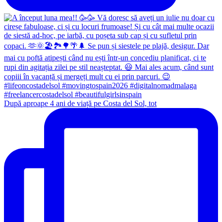
După aproape 4 ani de viață pe Costa del Sol, tot