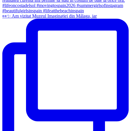
👀✨️ Am vizitat Muzeul Imaginației din Málaga, iar