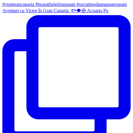
Aventuri cu Victor în Gran Canaria: 🐟🐡🍥 Acuario Po