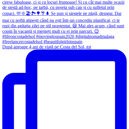
După aproape 4 ani de viață pe Costa del Sol, tot