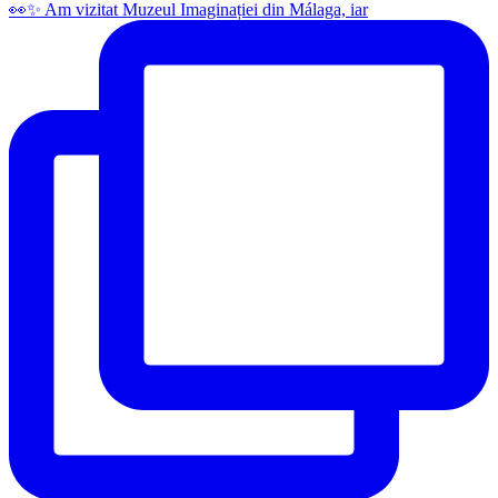
👀✨️ Am vizitat Muzeul Imaginației din Málaga, iar