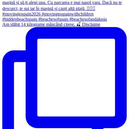
Am slăbit 14 kilograme mâncând cireșe. 🍒 Disclaime