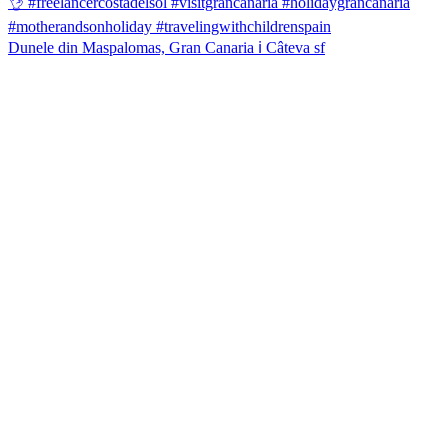
Dunele din Maspalomas, Gran Canaria ℹ️ Câteva sf