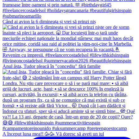
Când ai avion la 6 dimineața și vrei să prinzi niș
Anul ăsta, Tudor pleacă în "concediu" fără familie
A început luna mea!! 🥳🥳 Vă doresc să aveți un iul