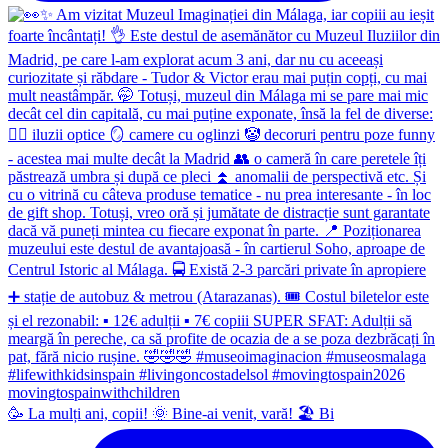
🥳 La mulți ani, copii! 🌞 Bine-ai venit, vară! 🏖 Bi